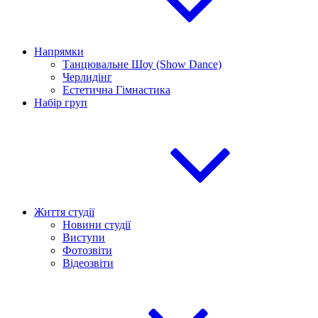
Напрямки
Танцювальне Шоу (Show Dance)
Черлидінг
Естетична Гімнастика
Набір груп
Життя студії
Новини студії
Виступи
Фотозвіти
Відеозвіти