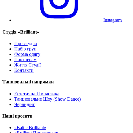
Instagram
Cтудія «Brilliant»
Про студію
Набір груп
Форма одягу
Партнерам
Життя Студії
Контакти
Танцювальні напрямки
Естетична Гімнастика
Танцювальне Шоу (Show Dance)
Черлидінг
Наші проекти
«Baltic Brilliant»
«Brilliant Приглашает»