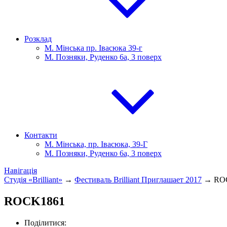
Розклад
М. Мінська пр. Івасюка 39-г
М. Позняки, Руденко 6а, 3 поверх
Контакти
М. Мінська, пр. Івасюка, 39-Г
М. Позняки, Руденко 6а, 3 поверх
Навігація
Студія «Brilliant»
→
Фестиваль Brilliant Приглашает 2017
→
RO
ROCK1861
Поділитися: