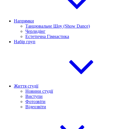
Напрямки
Танцювальне Шоу (Show Dance)
Черлидінг
Естетична Гімнастика
Набір груп
Життя студії
Новини студії
Виступи
Фотозвіти
Відеозвіти