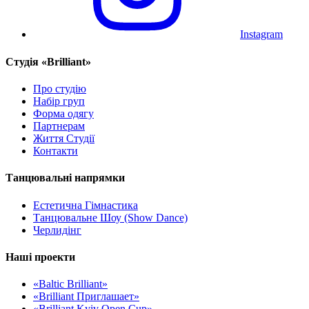
Instagram
Cтудія «Brilliant»
Про студію
Набір груп
Форма одягу
Партнерам
Життя Студії
Контакти
Танцювальні напрямки
Естетична Гімнастика
Танцювальне Шоу (Show Dance)
Черлидінг
Наші проекти
«Baltic Brilliant»
«Brilliant Приглашает»
«Brilliant Kyiv Open Cup»