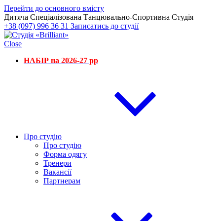
Перейти до основного вмісту
Дитяча Спеціалізована Танцювально-Спортивна Студія
+38 (097) 996 36 31
Записатись до студії
Close
НАБІР на 2026-27 рр
Про студію
Про студію
Форма одягу
Тренери
Вакансії
Партнерам