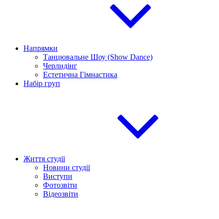
Напрямки
Танцювальне Шоу (Show Dance)
Черлидінг
Естетична Гімнастика
Набір груп
Життя студії
Новини студії
Виступи
Фотозвіти
Відеозвіти