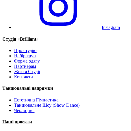
Instagram
Cтудія «Brilliant»
Про студію
Набір груп
Форма одягу
Партнерам
Життя Студії
Контакти
Танцювальні напрямки
Естетична Гімнастика
Танцювальне Шоу (Show Dance)
Черлидінг
Наші проекти