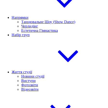
Напрямки
Танцювальне Шоу (Show Dance)
Черлидінг
Естетична Гімнастика
Набір груп
Життя студії
Новини студії
Виступи
Фотозвіти
Відеозвіти