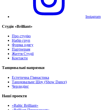
Instagram
Cтудія «Brilliant»
Про студію
Набір груп
Форма одягу
Партнерам
Життя Студії
Контакти
Танцювальні напрямки
Естетична Гімнастика
Танцювальне Шоу (Show Dance)
Черлидінг
Наші проекти
«Baltic Brilliant»
«Brilliant Приглашает»