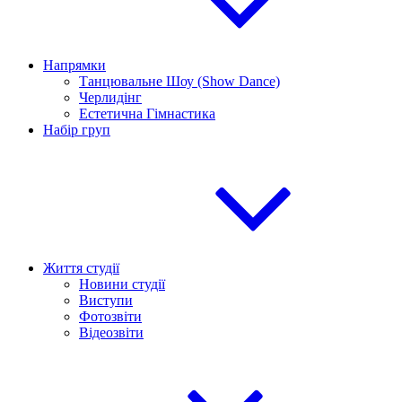
Напрямки
Танцювальне Шоу (Show Dance)
Черлидінг
Естетична Гімнастика
Набір груп
Життя студії
Новини студії
Виступи
Фотозвіти
Відеозвіти