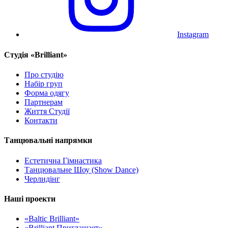
Instagram
Cтудія «Brilliant»
Про студію
Набір груп
Форма одягу
Партнерам
Життя Студії
Контакти
Танцювальні напрямки
Естетична Гімнастика
Танцювальне Шоу (Show Dance)
Черлидінг
Наші проекти
«Baltic Brilliant»
«Brilliant Приглашает»