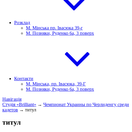
Розклад
М. Мінська пр. Івасюка 39-г
М. Позняки, Руденко 6а, 3 поверх
Контакти
М. Мінська, пр. Івасюка, 39-Г
М. Позняки, Руденко 6а, 3 поверх
Навігація
Студія «Brilliant»
→
Чемпионат Украины по Черлиденгу среди
кадетов
→
титул
титул