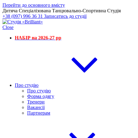
Перейти до основного вмісту
Дитяча Спеціалізована Танцювально-Спортивна Студія
+38 (097) 996 36 31
Записатись до студії
Close
НАБІР на 2026-27 рр
Про студію
Про студію
Форма одягу
Тренери
Вакансії
Партнерам