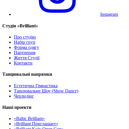
Instagram
Cтудія «Brilliant»
Про студію
Набір груп
Форма одягу
Партнерам
Життя Студії
Контакти
Танцювальні напрямки
Естетична Гімнастика
Танцювальне Шоу (Show Dance)
Черлидінг
Наші проекти
«Baltic Brilliant»
«Brilliant Приглашает»
«Brilliant Kyiv Open Cup»