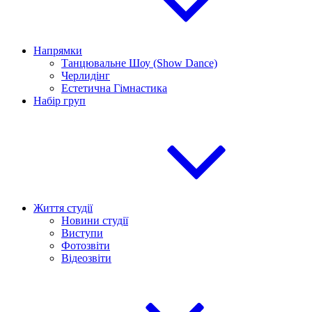
Напрямки
Танцювальне Шоу (Show Dance)
Черлидінг
Естетична Гімнастика
Набір груп
Життя студії
Новини студії
Виступи
Фотозвіти
Відеозвіти