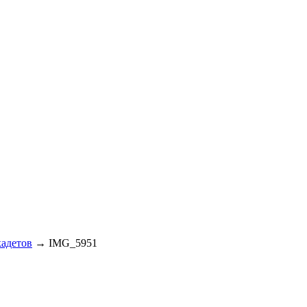
кадетов
→
IMG_5951