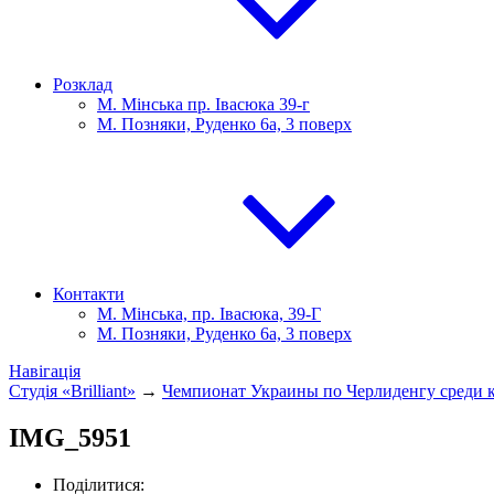
Розклад
М. Мінська пр. Івасюка 39-г
М. Позняки, Руденко 6а, 3 поверх
Контакти
М. Мінська, пр. Івасюка, 39-Г
М. Позняки, Руденко 6а, 3 поверх
Навігація
Студія «Brilliant»
→
Чемпионат Украины по Черлиденгу среди 
IMG_5951
Поділитися: