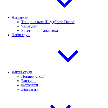
Напрямки
Танцювальне Шоу (Show Dance)
Черлидінг
Естетична Гімнастика
Набір груп
Життя студії
Новини студії
Виступи
Фотозвіти
Відеозвіти