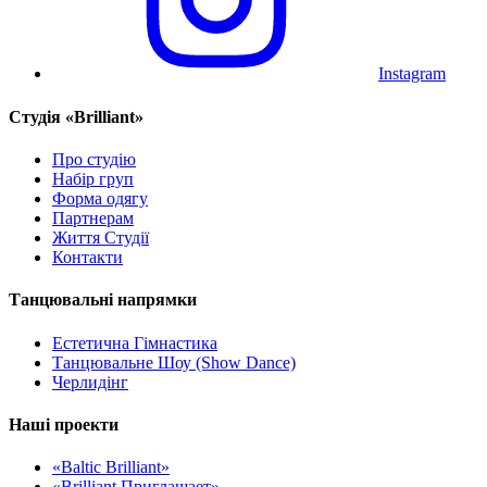
Instagram
Cтудія «Brilliant»
Про студію
Набір груп
Форма одягу
Партнерам
Життя Студії
Контакти
Танцювальні напрямки
Естетична Гімнастика
Танцювальне Шоу (Show Dance)
Черлидінг
Наші проекти
«Baltic Brilliant»
«Brilliant Приглашает»