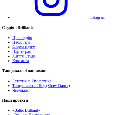
Instagram
Cтудія «Brilliant»
Про студію
Набір груп
Форма одягу
Партнерам
Життя Студії
Контакти
Танцювальні напрямки
Естетична Гімнастика
Танцювальне Шоу (Show Dance)
Черлидінг
Наші проекти
«Baltic Brilliant»
«Brilliant Приглашает»