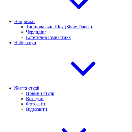
Напрямки
Танцювальне Шоу (Show Dance)
Черлидінг
Естетична Гімнастика
Набір груп
Життя студії
Новини студії
Виступи
Фотозвіти
Відеозвіти