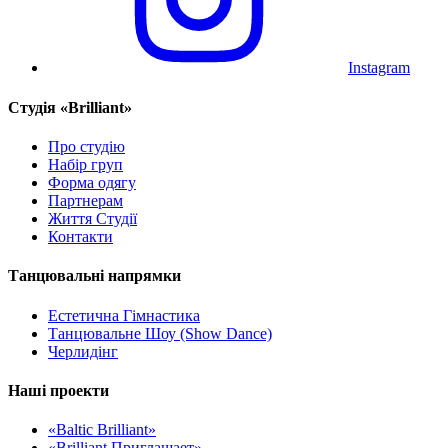
Instagram
Cтудія «Brilliant»
Про студію
Набір груп
Форма одягу
Партнерам
Життя Студії
Контакти
Танцювальні напрямки
Естетична Гімнастика
Танцювальне Шоу (Show Dance)
Черлидінг
Наші проекти
«Baltic Brilliant»
«Brilliant Приглашает»