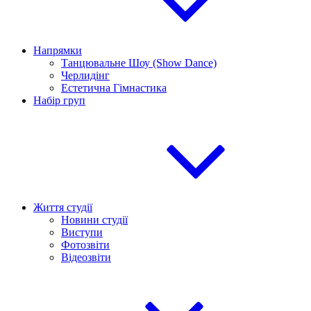
Напрямки
Танцювальне Шоу (Show Dance)
Черлидінг
Естетична Гімнастика
Набір груп
Життя студії
Новини студії
Виступи
Фотозвіти
Відеозвіти