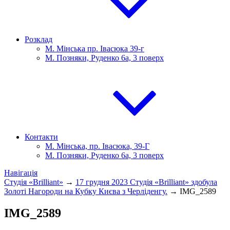
Розклад
М. Мінська пр. Івасюка 39-г
М. Позняки, Руденко 6а, 3 поверх
Контакти
М. Мінська, пр. Івасюка, 39-Г
М. Позняки, Руденко 6а, 3 поверх
Навігація
Студія «Brilliant»
→
17 грудня 2023 Студія «Brilliant» здобула
Золоті Нагороди на Кубку Києва з Черліденгу.
→
IMG_2589
IMG_2589