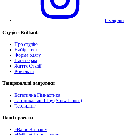
Instagram
Cтудія «Brilliant»
Про студію
Набір груп
Форма одягу
Партнерам
Життя Студії
Контакти
Танцювальні напрямки
Естетична Гімнастика
Танцювальне Шоу (Show Dance)
Черлидінг
Наші проекти
«Baltic Brilliant»
«Brilliant Приглашает»