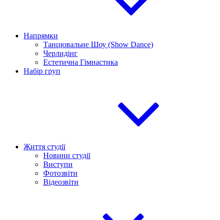
Напрямки
Танцювальне Шоу (Show Dance)
Черлидінг
Естетична Гімнастика
Набір груп
Життя студії
Новини студії
Виступи
Фотозвіти
Відеозвіти