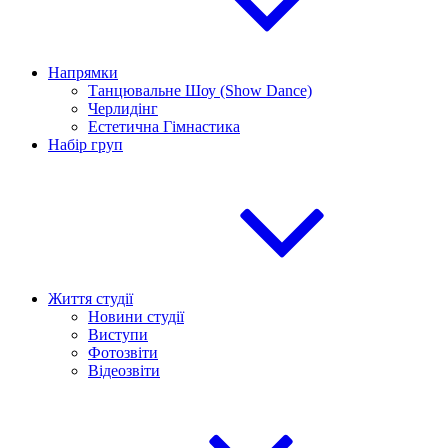
Напрямки
Танцювальне Шоу (Show Dance)
Черлидінг
Естетична Гімнастика
Набір груп
Життя студії
Новини студії
Виступи
Фотозвіти
Відеозвіти