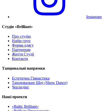
Instagram
Cтудія «Brilliant»
Про студію
Набір груп
Форма одягу
Партнерам
Життя Студії
Контакти
Танцювальні напрямки
Естетична Гімнастика
Танцювальне Шоу (Show Dance)
Черлидінг
Наші проекти
«Baltic Brilliant»
«Brilliant Приглашает»