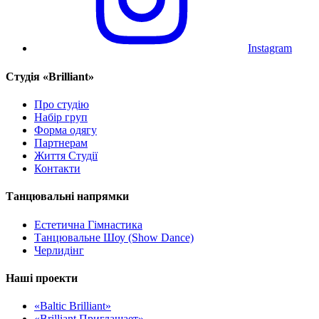
Instagram
Cтудія «Brilliant»
Про студію
Набір груп
Форма одягу
Партнерам
Життя Студії
Контакти
Танцювальні напрямки
Естетична Гімнастика
Танцювальне Шоу (Show Dance)
Черлидінг
Наші проекти
«Baltic Brilliant»
«Brilliant Приглашает»