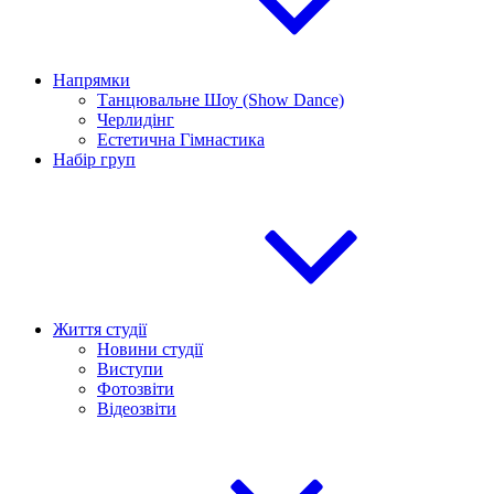
Напрямки
Танцювальне Шоу (Show Dance)
Черлидінг
Естетична Гімнастика
Набір груп
Життя студії
Новини студії
Виступи
Фотозвіти
Відеозвіти