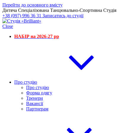
Перейти до основного вмісту
Дитяча Спеціалізована Танцювально-Спортивна Студія
+38 (097) 996 36 31
Записатись до студії
Close
НАБІР на 2026-27 рр
Про студію
Про студію
Форма одягу
Тренери
Вакансії
Партнерам