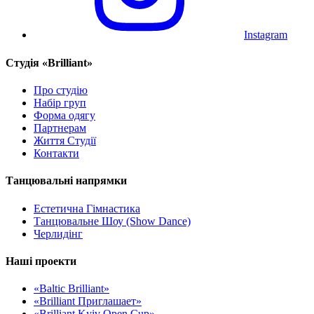
Instagram
Cтудія «Brilliant»
Про студію
Набір груп
Форма одягу
Партнерам
Життя Студії
Контакти
Танцювальні напрямки
Естетична Гімнастика
Танцювальне Шоу (Show Dance)
Черлидінг
Наші проекти
«Baltic Brilliant»
«Brilliant Приглашает»
«Brilliant Kyiv Open Cup»