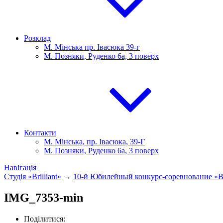
Розклад
М. Мінська пр. Івасюка 39-г
М. Позняки, Руденко 6а, 3 поверх
Контакти
М. Мінська, пр. Івасюка, 39-Г
М. Позняки, Руденко 6а, 3 поверх
Навігація
Студія «Brilliant»
→
10-й Юбилейный конкурс-соревнование «Bri
IMG_7353-min
Поділитися: