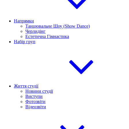
Напрямки
Танцювальне Шоу (Show Dance)
Черлидінг
Естетична Гімнастика
Набір груп
Життя студії
Новини студії
Виступи
Фотозвіти
Відеозвіти