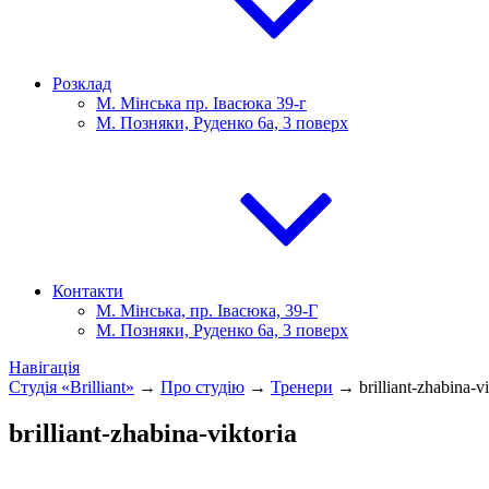
Розклад
М. Мінська пр. Івасюка 39-г
М. Позняки, Руденко 6а, 3 поверх
Контакти
М. Мінська, пр. Івасюка, 39-Г
М. Позняки, Руденко 6а, 3 поверх
Навігація
Студія «Brilliant»
→
Про студію
→
Тренери
→
brilliant-zhabina-v
brilliant-zhabina-viktoria