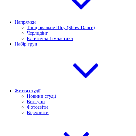
Напрямки
Танцювальне Шоу (Show Dance)
Черлидінг
Естетична Гімнастика
Набір груп
Життя студії
Новини студії
Виступи
Фотозвіти
Відеозвіти