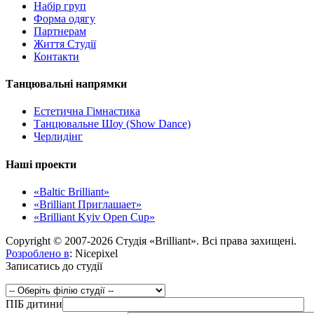
Набір груп
Форма одягу
Партнерам
Життя Студії
Контакти
Танцювальні напрямки
Естетична Гімнастика
Танцювальне Шоу (Show Dance)
Черлидінг
Наші проекти
«Baltic Brilliant»
«Brilliant Приглашает»
«Brilliant Kyiv Open Cup»
Copyright © 2007-2026 Студія «Brilliant». Всі права захищені.
Розроблено в
: Nicepixel
Записатись до студії
ПІБ дитини