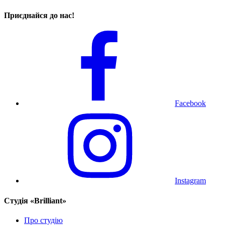
Приєднайся до нас!
Facebook
Instagram
Cтудія «Brilliant»
Про студію