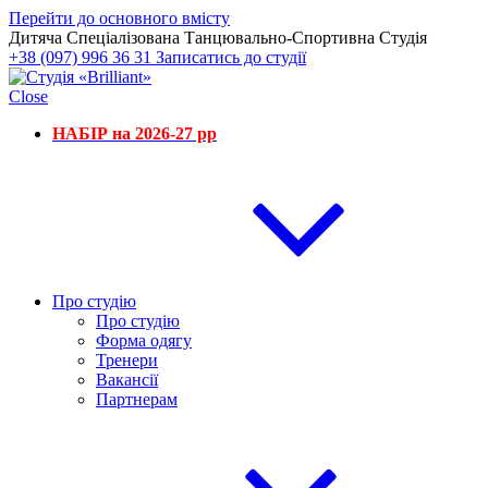
Перейти до основного вмісту
Дитяча Спеціалізована Танцювально-Спортивна Студія
+38 (097) 996 36 31
Записатись до студії
Close
НАБІР на 2026-27 рр
Про студію
Про студію
Форма одягу
Тренери
Вакансії
Партнерам