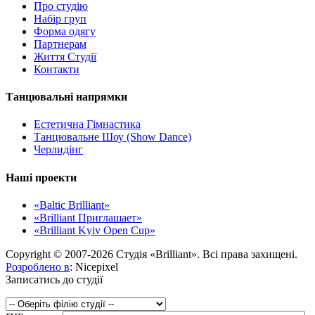
Про студію
Набір груп
Форма одягу
Партнерам
Життя Студії
Контакти
Танцювальні напрямки
Естетична Гімнастика
Танцювальне Шоу (Show Dance)
Черлидінг
Наші проекти
«Baltic Brilliant»
«Brilliant Приглашает»
«Brilliant Kyiv Open Cup»
Copyright © 2007-2026 Студія «Brilliant». Всі права захищені.
Розроблено в
: Nicepixel
Записатись до студії