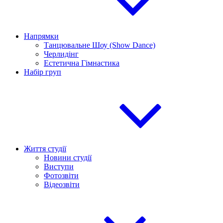
Напрямки
Танцювальне Шоу (Show Dance)
Черлидінг
Естетична Гімнастика
Набір груп
Життя студії
Новини студії
Виступи
Фотозвіти
Відеозвіти