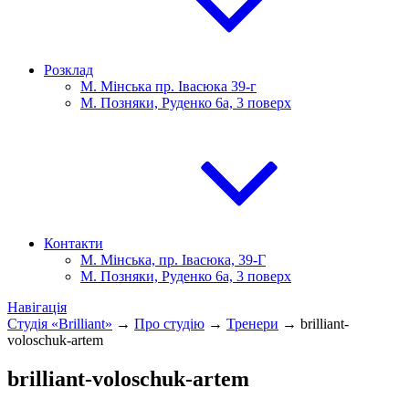
Розклад
М. Мінська пр. Івасюка 39-г
М. Позняки, Руденко 6а, 3 поверх
Контакти
М. Мінська, пр. Івасюка, 39-Г
М. Позняки, Руденко 6а, 3 поверх
Навігація
Студія «Brilliant»
→
Про студію
→
Тренери
→
brilliant-
voloschuk-artem
brilliant-voloschuk-artem