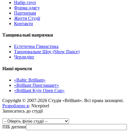
Набір груп
Форма одягу
Партнерам
Життя Студії
Контакти
Танцювальні напрямки
Естетична Гімнастика
Танцювальне Шоу (Show Dance)
Черлидінг
Наші проекти
«Baltic Brilliant»
«Brilliant Приглашает»
«Brilliant Kyiv Open Cup»
Copyright © 2007-2026 Студія «Brilliant». Всі права захищені.
Розроблено в
: Nicepixel
Записатись до студії
ПІБ дитини