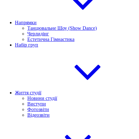
Напрямки
Танцювальне Шоу (Show Dance)
Черлидінг
Естетична Гімнастика
Набір груп
Життя студії
Новини студії
Виступи
Фотозвіти
Відеозвіти