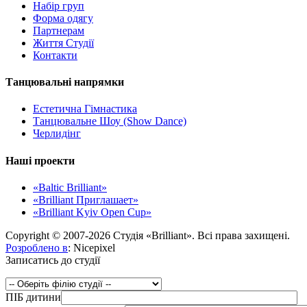
Набір груп
Форма одягу
Партнерам
Життя Студії
Контакти
Танцювальні напрямки
Естетична Гімнастика
Танцювальне Шоу (Show Dance)
Черлидінг
Наші проекти
«Baltic Brilliant»
«Brilliant Приглашает»
«Brilliant Kyiv Open Cup»
Copyright © 2007-2026 Студія «Brilliant». Всі права захищені.
Розроблено в
: Nicepixel
Записатись до студії
ПІБ дитини