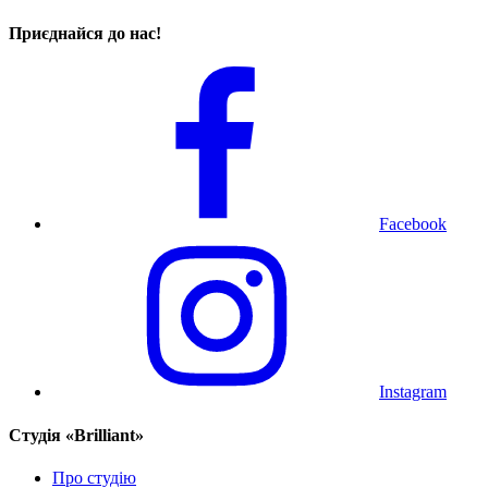
Приєднайся до нас!
Facebook
Instagram
Cтудія «Brilliant»
Про студію