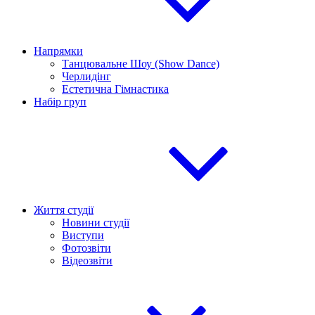
Напрямки
Танцювальне Шоу (Show Dance)
Черлидінг
Естетична Гімнастика
Набір груп
Життя студії
Новини студії
Виступи
Фотозвіти
Відеозвіти