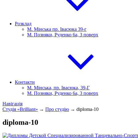
Розклад
М. Мінська пр. Івасюка 39-г
М. Позняки, Руденко 6а, 3 поверх
Контакти
М. Мінська, пр. Івасюка, 39-Г
М. Позняки, Руденко 6а, 3 поверх
Навігація
Студія «Brilliant»
→
Про студію
→
diploma-10
diploma-10