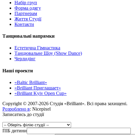
Набір груп
Форма одягу
Партнерам
Життя Студії
Контакти
Танцювальні напрямки
Естетична Гімнастика
Танцювальне Шоу (Show Dance)
Черлидінг
Наші проекти
«Baltic Brilliant»
«Brilliant Приглашает»
«Brilliant Kyiv Open Cup»
Copyright © 2007-2026 Студія «Brilliant». Всі права захищені.
Розроблено в
: Nicepixel
Записатись до студії
ПІБ дитини