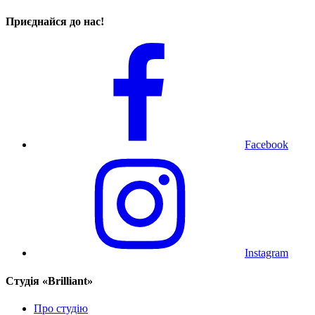
Приєднайся до нас!
Facebook
Instagram
Cтудія «Brilliant»
Про студію