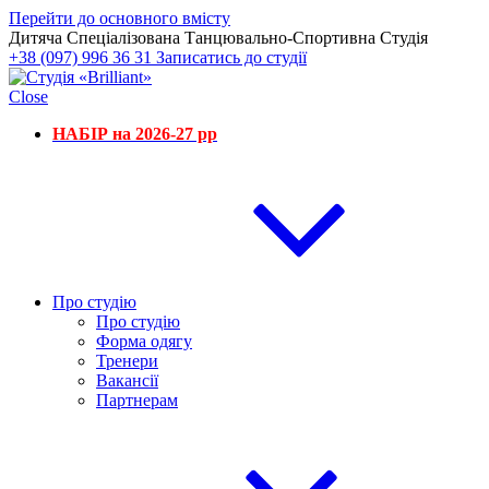
Перейти до основного вмісту
Дитяча Спеціалізована Танцювально-Спортивна Студія
+38 (097) 996 36 31
Записатись до студії
Close
НАБІР на 2026-27 рр
Про студію
Про студію
Форма одягу
Тренери
Вакансії
Партнерам