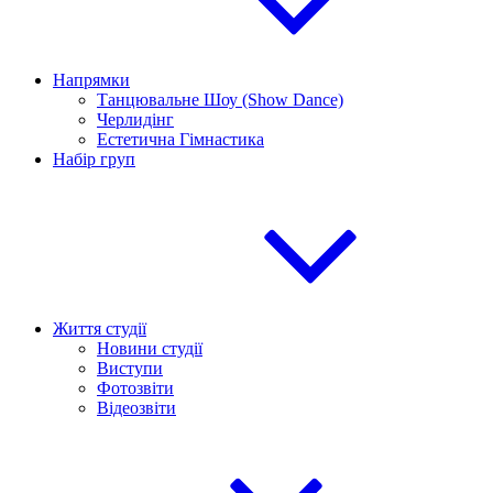
Напрямки
Танцювальне Шоу (Show Dance)
Черлидінг
Естетична Гімнастика
Набір груп
Життя студії
Новини студії
Виступи
Фотозвіти
Відеозвіти